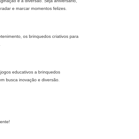
ginação e a diversão. Seja aniversário,
gradar e marcar momentos felizes.
etenimento, os brinquedos criativos para
.
 jogos educativos a brinquedos
uem busca inovação e diversão.
ente!