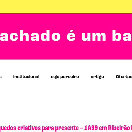
achado é um b
s
institucional
seja parceiro
artigo
Oferta
uedos criativos para presente – 1A99 em Ribeirão