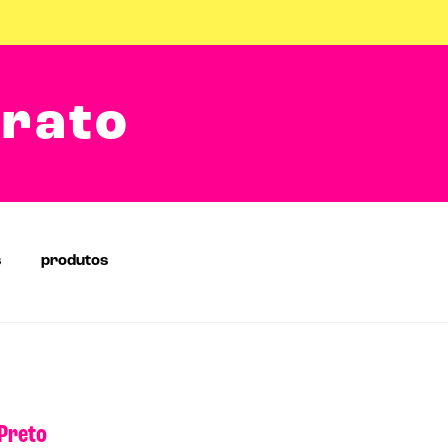
arato
s
produtos
 Preto