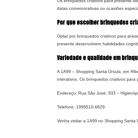
Os brinquedos criativos para presente di
datas comemorativas ou ocasiões especia
Por que escolher brinquedos cri
Optar por brinquedos criativos para prese
presente desenvolvem habilidades cognit
Variedade e qualidade em brinqu
A 1A99 – Shopping Santa Úrsula, em Ribe
interativos. Os brinquedos criativos par
Endereço: Rua São José, 933 – Higienópo
Telefone: 1999510-6829
Venha visitar a 1A99 no Shopping Santa Ú