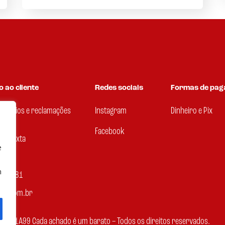
 ao cliente
Redes sociais
Formas de pa
, elogios e reclamações
Instagram
Dinheiro e Pix
Facebook
 a Sexta
e
18h
m
14-8081
99.com.br
Loja 1A99 Cada achado é um barato – Todos os direitos reservados.