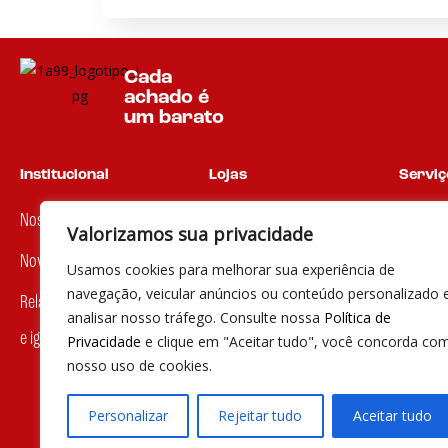
Cada
achado é
um barato
Institucional
Lojas
Serviço
Nossa história
Encontre uma loja
Dúvidas
Valorizamos sua privacidade
Nova marca
Usamos cookies para melhorar sua experiência de
Segunda
navegação, veicular anúncios ou conteúdo personalizado 
Relatório de transparência
08h às 
analisar nosso tráfego. Consulte nossa
Política de
e igualdade salarial
Privacidade
e clique em "Aceitar tudo", você concorda co
(19) 30
nosso uso de cookies.
sac@1a
Personalizar
Rejeitar tudo
Aceitar tudo
© 2023 por Agência Maples. 