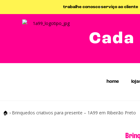
trabalhe conosco
serviço ao cliente
Cada 
home
loja
🏠
›
Brinquedos criativos para presente – 1A99 em Ribeirão Preto
Brinq