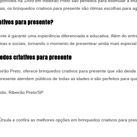
sponíveis na 1A99 em Ribeirão Preto são perfeitos para estimular a ima
is, os brinquedos criativos para presente são ótimas escolhas para a
ativos para presente?
nte é garantir uma experiência diferenciada e educativa. Além do entr
ivas e sociais, tornando o momento de presentear ainda mais especial
edos criativos para presente
irão Preto, oferece brinquedos criativos para presente que vão desde
a presente atendem públicos de todas as idades e são perfeitos para q
lis, Ribeirão Preto/SP
rsula e confira as melhores opções em brinquedos criativos para pres