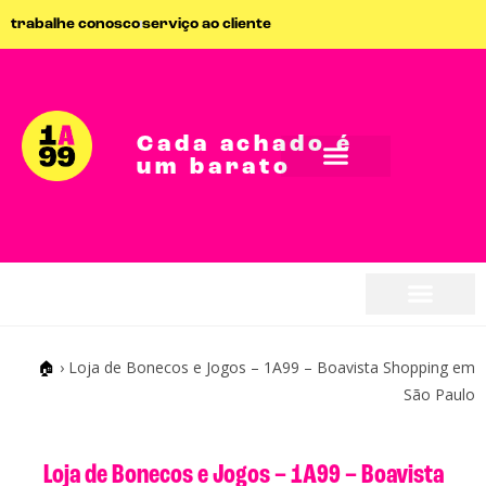
trabalhe conosco
serviço ao cliente
Cada achado é
um barato
seja parceiro
seja parceiro
🏠
›
Loja de Bonecos e Jogos – 1A99 – Boavista Shopping em
São Paulo
Loja de Bonecos e Jogos – 1A99 – Boavista