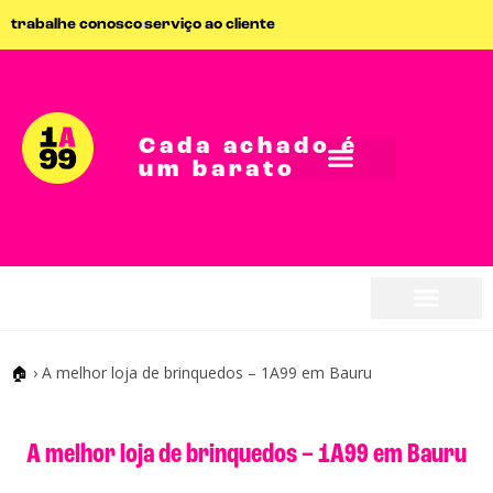
trabalhe conosco
serviço ao cliente
Cada achado é
um barato
🏠
›
A melhor loja de brinquedos – 1A99 em Bauru
A melhor loja de brinquedos – 1A99 em Bauru