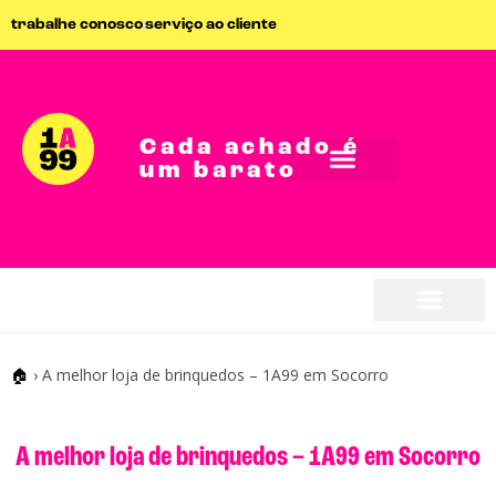
trabalhe conosco
serviço ao cliente
Cada achado é
um barato
🏠
›
A melhor loja de brinquedos – 1A99 em Socorro
A melhor loja de brinquedos – 1A99 em Socorro