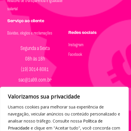
Relatório de transparência e igualdade
salarial
Serviço ao cliente
Redes sociais
Dúvidas, elogios e reclamações
Instagram
Segunda a Sexta
Facebook
08h às 18h
(19) 3014-8081
sac@1a99.com.br
Formas de pagamento
Valorizamos sua privacidade
Dinheiro e Pix
Usamos cookies para melhorar sua experiência de
navegação, veicular anúncios ou conteúdo personalizado e
analisar nosso tráfego. Consulte nossa
Política de
Privacidade
e clique em "Aceitar tudo", você concorda com