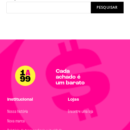
PESQUISAR
Cada
achado é
um barato
Institucional
Lojas
Nossa história
Encontre uma loja
Nova marca