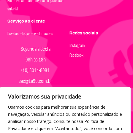
Relatório de transparência e igualdade
salarial
Serviço ao cliente
Redes sociais
Dúvidas, elogios e reclamações
Instagram
Segunda a Sexta
Facebook
08h às 18h
(19) 3014-8081
sac@1a99.com.br
Formas de pagamento
Valorizamos sua privacidade
Usamos cookies para melhorar sua experiência de
Dinheiro e Pix
navegação, veicular anúncios ou conteúdo personalizado e
analisar nosso tráfego. Consulte nossa
Política de
Privacidade
e clique em "Aceitar tudo", você concorda com