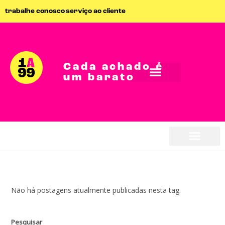
trabalhe conosco
serviço ao cliente
Cada achado é
um barato
seja parceiro
seja parceiro
Não há postagens atualmente publicadas nesta tag.
Pesquisar