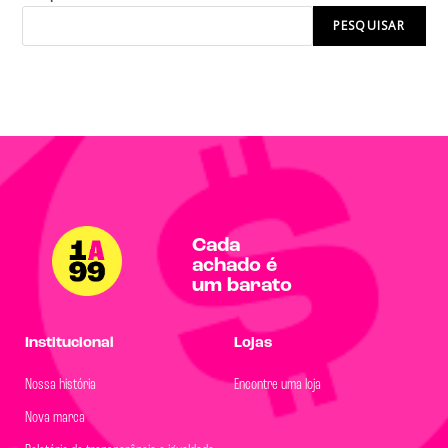
PESQUISAR
Cada
achado é
um barato
Institucional
Lojas
Nossa história
Encontre uma loja
Nova marca