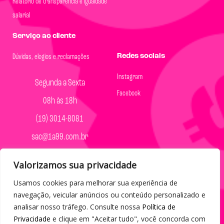
Relatório de transparência e igualdade
salarial
Serviço ao cliente
Redes sociais
Dúvidas, elogios e reclamações
Instagram
Segunda a Sexta
Facebook
08h às 18h
(19) 3014-8081
sac@1a99.com.br
Formas de pagamento
Valorizamos sua privacidade
Dinheiro e Pix
Usamos cookies para melhorar sua experiência de
navegação, veicular anúncios ou conteúdo personalizado e
analisar nosso tráfego. Consulte nossa
Política de
Privacidade
e clique em "Aceitar tudo", você concorda com