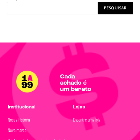
PESQUISAR
Cada
achado é
um barato
Institucional
Lojas
Nossa história
Encontre uma loja
Nova marca