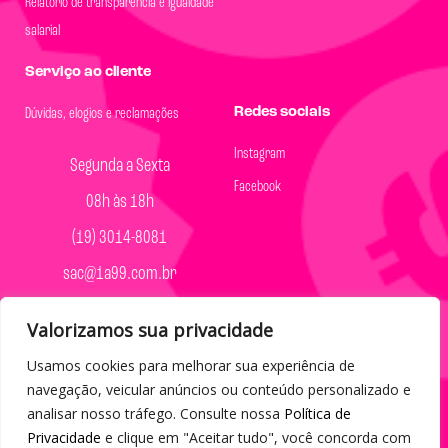
Relatório de transparência e igualdade
salarial
Serviço ao cliente
Redes sociais
Dúvidas, elogios e reclamações
Instagram
Segunda a Sexta
Facebook
08h às 18h
(19) 3014-8081
sac@1a99.com.br
Formas de pagamento
Valorizamos sua privacidade
Dinheiro e Pix
Usamos cookies para melhorar sua experiência de
navegação, veicular anúncios ou conteúdo personalizado e
analisar nosso tráfego. Consulte nossa
Política de
Privacidade
e clique em "Aceitar tudo", você concorda com