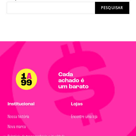
PESQUISAR
Cada
achado é
um barato
Institucional
Lojas
Nossa história
Encontre uma loja
Nova marca