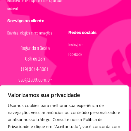
Relatório de transparência e igualdade
salarial
Serviço ao cliente
Redes sociais
Dúvidas, elogios e reclamações
Instagram
Segunda a Sexta
Facebook
08h às 18h
(19) 3014-8081
sac@1a99.com.br
Formas de pagamento
Valorizamos sua privacidade
Usamos cookies para melhorar sua experiência de
Dinheiro e Pix
navegação, veicular anúncios ou conteúdo personalizado e
analisar nosso tráfego. Consulte nossa
Política de
Privacidade
e clique em "Aceitar tudo", você concorda com