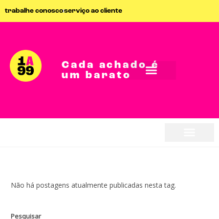
trabalhe conosco
serviço ao cliente
Cada achado é
um barato
seja parceiro
seja parceiro
Não há postagens atualmente publicadas nesta tag.
Pesquisar