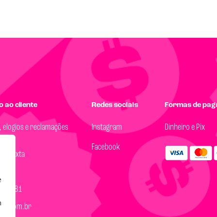
 ao cliente
Redes sociais
Formas de pa
, elogios e reclamações
Instagram
Dinheiro e Pix
Facebook
 a Sexta
18h
e
14-8081
m
99.com.br