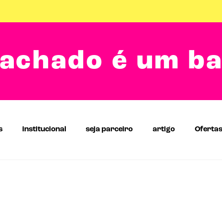
achado é um b
s
institucional
seja parceiro
artigo
Oferta