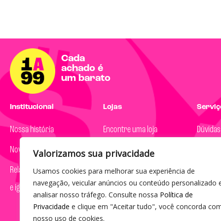
Cada
achado é
um barato
Institucional
Lojas
Serviço
Nossa história
Encontre uma loja
Dúvidas
Nova marca
Valorizamos sua privacidade
Segunda
Relatório de transparência
Usamos cookies para melhorar sua experiência de
08h às 
navegação, veicular anúncios ou conteúdo personalizado 
e igualdade salarial
(19) 30
analisar nosso tráfego. Consulte nossa
Política de
Privacidade
e clique em "Aceitar tudo", você concorda co
sac@1a
nosso uso de cookies.