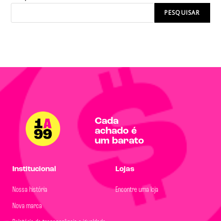
PESQUISAR
Cada
achado é
um barato
Institucional
Lojas
Nossa história
Encontre uma loja
Nova marca