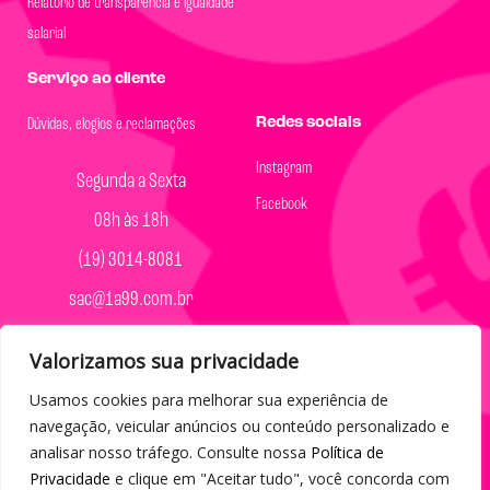
Relatório de transparência e igualdade
salarial
Serviço ao cliente
Redes sociais
Dúvidas, elogios e reclamações
Instagram
Segunda a Sexta
Facebook
08h às 18h
(19) 3014-8081
sac@1a99.com.br
Formas de pagamento
Valorizamos sua privacidade
Dinheiro e Pix
Usamos cookies para melhorar sua experiência de
navegação, veicular anúncios ou conteúdo personalizado e
analisar nosso tráfego. Consulte nossa
Política de
Privacidade
e clique em "Aceitar tudo", você concorda com