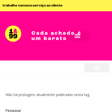
trabalhe conosco
serviço ao cliente
Cada achado é
um barato
seja parceiro
seja parceiro
Não há postagens atualmente publicadas nesta tag.
Pesquisar