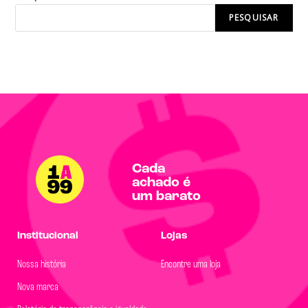
PESQUISAR
Cada
achado é
um barato
Institucional
Lojas
Nossa história
Encontre uma loja
Nova marca