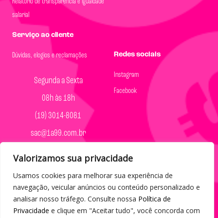
Relatório de transparência e igualdade
salarial
Serviço ao cliente
Redes sociais
Dúvidas, elogios e reclamações
Instagram
Segunda a Sexta
Facebook
08h às 18h
(19) 3014-8081
sac@1a99.com.br
Formas de pagamento
Valorizamos sua privacidade
Usamos cookies para melhorar sua experiência de
Dinheiro e Pix
navegação, veicular anúncios ou conteúdo personalizado e
analisar nosso tráfego. Consulte nossa
Política de
Privacidade
e clique em "Aceitar tudo", você concorda com