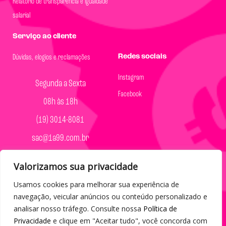
Relatório de transparência e igualdade
salarial
Serviço ao cliente
Redes sociais
Dúvidas, elogios e reclamações
Instagram
Segunda a Sexta
Facebook
08h às 18h
(19) 3014-8081
sac@1a99.com.br
Formas de pagamento
Valorizamos sua privacidade
Dinheiro e Pix
Usamos cookies para melhorar sua experiência de
navegação, veicular anúncios ou conteúdo personalizado e
analisar nosso tráfego. Consulte nossa
Política de
Privacidade
e clique em "Aceitar tudo", você concorda com