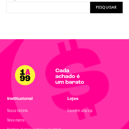
PESQUISAR
Cada
achado é
um barato
Institucional
Lojas
Nossa história
Encontre uma loja
Nova marca