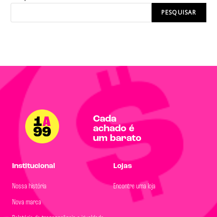
PESQUISAR
Cada
achado é
um barato
Institucional
Lojas
Nossa história
Encontre uma loja
Nova marca