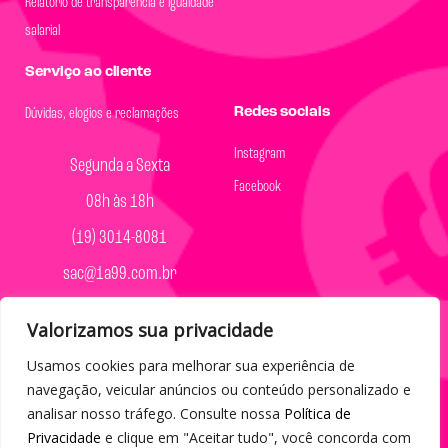
Relatório de transparência e igualdade
salarial
Serviço ao cliente
Redes sociais
Dúvidas, elogios e reclamações
Instagram
Segunda a Sexta
Facebook
08h às 18h
(19) 3014-8081
sac@1a99.com.br
Formas de pagamento
Valorizamos sua privacidade
Dinheiro e Pix
Usamos cookies para melhorar sua experiência de
navegação, veicular anúncios ou conteúdo personalizado e
analisar nosso tráfego. Consulte nossa
Política de
Privacidade
e clique em "Aceitar tudo", você concorda com