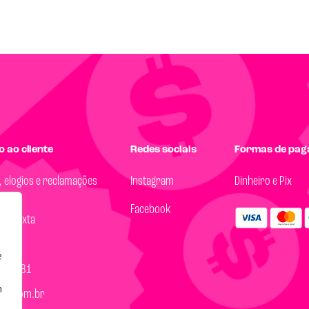
 ao cliente
Redes sociais
Formas de pa
, elogios e reclamações
Instagram
Dinheiro e Pix
Facebook
 a Sexta
18h
e
14-8081
m
99.com.br