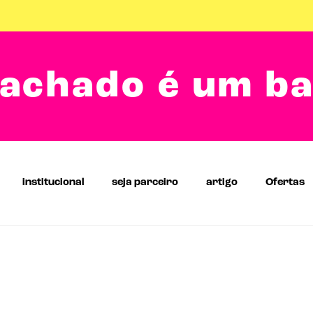
achado é um b
institucional
seja parceiro
artigo
Ofertas