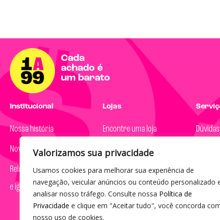
Cada
achado é
um barato
Institucional
Lojas
Serviço
Nossa história
Encontre uma loja
Dúvidas
Nova marca
Valorizamos sua privacidade
Segunda
Relatório de transparência
Usamos cookies para melhorar sua experiência de
08h às 
navegação, veicular anúncios ou conteúdo personalizado 
e igualdade salarial
(19) 30
analisar nosso tráfego. Consulte nossa
Política de
Privacidade
e clique em "Aceitar tudo", você concorda co
sac@1a
nosso uso de cookies.