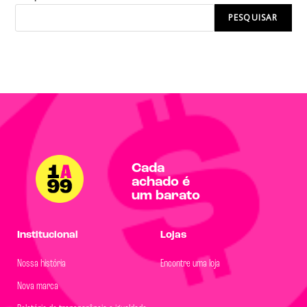
PESQUISAR
Cada
achado é
um barato
Institucional
Lojas
Nossa história
Encontre uma loja
Nova marca