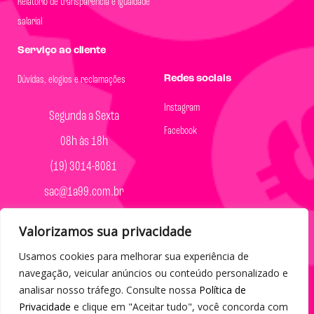
Relatório de transparência e igualdade
salarial
Serviço ao cliente
Redes sociais
Dúvidas, elogios e reclamações
Instagram
Segunda a Sexta
Facebook
08h às 18h
(19) 3014-8081
sac@1a99.com.br
Formas de pagamento
Valorizamos sua privacidade
Dinheiro e Pix
Usamos cookies para melhorar sua experiência de
navegação, veicular anúncios ou conteúdo personalizado e
analisar nosso tráfego. Consulte nossa
Política de
Privacidade
e clique em "Aceitar tudo", você concorda com