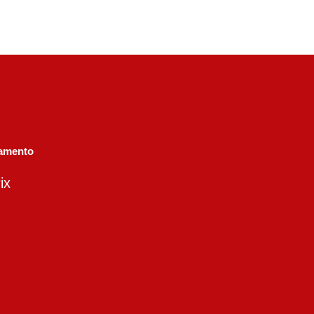
amento
ix