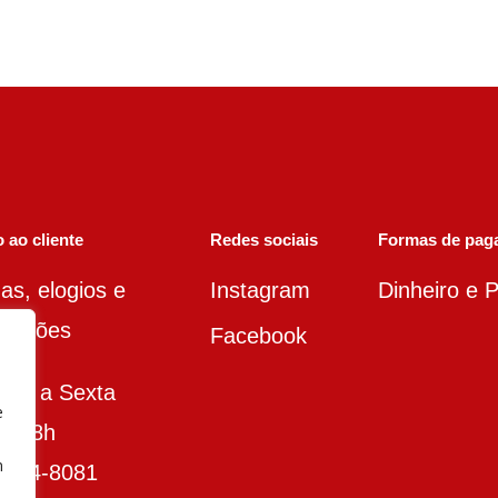
 ao cliente
Redes sociais
Formas de pag
as, elogios e
Instagram
Dinheiro e P
amações
Facebook
nda a Sexta
e
às 18h
m
3014-8081