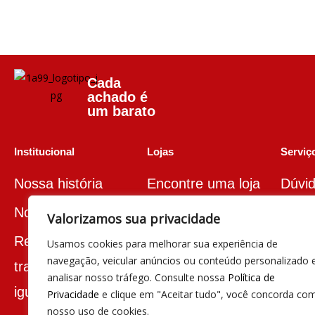
Cada
achado é
um barato
Institucional
Lojas
Serviço
Nossa história
Encontre uma loja
Dúvid
recl
Nova marca
Valorizamos sua privacidade
Relatório de
Usamos cookies para melhorar sua experiência de
Segu
navegação, veicular anúncios ou conteúdo personalizado 
transparência e
08h 
analisar nosso tráfego. Consulte nossa
Política de
igualdade salarial
Privacidade
e clique em "Aceitar tudo", você concorda co
(19) 
nosso uso de cookies.