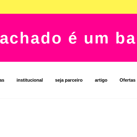
achado é um ba
jas
institucional
seja parceiro
artigo
Ofertas