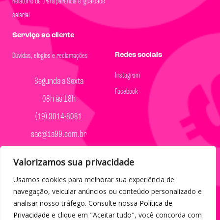
Relatório de transparência e igualdade
salarial
Serviço ao cliente
Redes sociais
Dúvidas, elogios e reclamações
Instagram
Segunda a Sexta
Facebook
08h às 18h
(19) 3014-8081
sac@1a99.com.br
Formas de pagamento
Valorizamos sua privacidade
Dinheiro e Pix
Usamos cookies para melhorar sua experiência de
navegação, veicular anúncios ou conteúdo personalizado e
analisar nosso tráfego. Consulte nossa
Política de
Privacidade
e clique em "Aceitar tudo", você concorda com