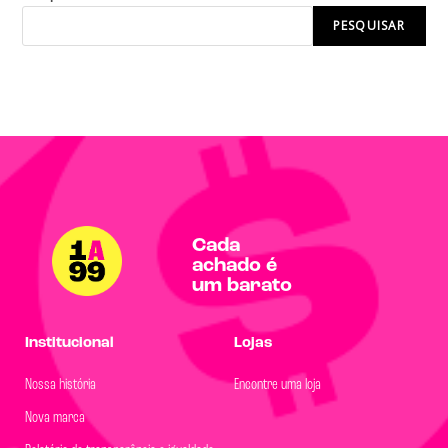
PESQUISAR
Cada
achado é
um barato
Institucional
Lojas
Nossa história
Encontre uma loja
Nova marca