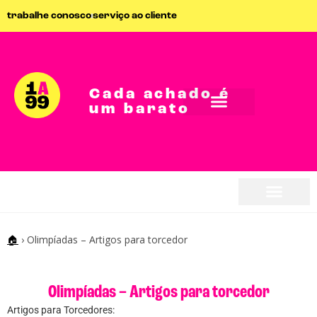
trabalhe conosco
serviço ao cliente
Cada achado é
um barato
seja parceiro
seja parceiro
🏠
›
Olimpíadas – Artigos para torcedor
Olimpíadas – Artigos para torcedor
Artigos para Torcedores: