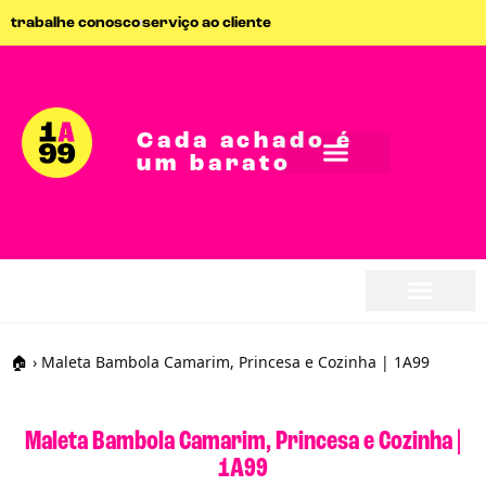
trabalhe conosco
serviço ao cliente
Cada achado é
um barato
🏠
›
Maleta Bambola Camarim, Princesa e Cozinha | 1A99
Maleta Bambola Camarim, Princesa e Cozinha |
1A99