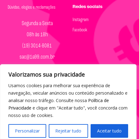
Redes sociais
Dúvidas, elogios e reclamações
Instagram
Segunda a Sexta
Facebook
08h às 18h
(19) 3014-8081
sac@1a99.com.br
Formas de pagamento
Valorizamos sua privacidade
Dinheiro e Pix
Usamos cookies para melhorar sua experiência de
navegação, veicular anúncios ou conteúdo personalizado e
analisar nosso tráfego. Consulte nossa
Política de
Privacidade
e clique em "Aceitar tudo", você concorda com
nosso uso de cookies.
© 2023 por Agência Maples. Loja 1A99 Cada achado é um barato
– Todos os direitos reservados.
Personalizar
Rejeitar tudo
Aceitar tudo