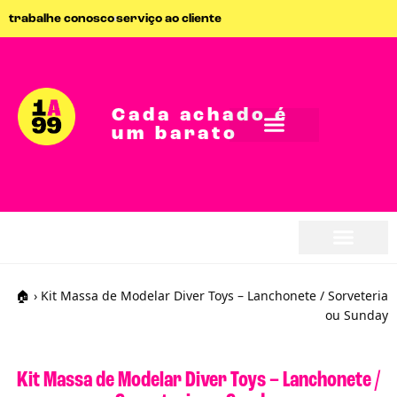
trabalhe conosco
serviço ao cliente
Cada achado é
um barato
seja parceiro
seja parceiro
🏠
›
Kit Massa de Modelar Diver Toys – Lanchonete / Sorveteria
ou Sunday
Kit Massa de Modelar Diver Toys – Lanchonete /