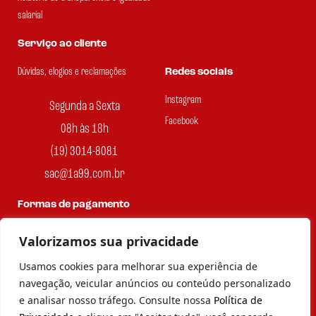
salarial
Serviço ao cliente
Dúvidas, elogios e reclamações
Redes sociais
Instagram
Segunda a Sexta
Facebook
08h às 18h
(19) 3014-8081
sac@1a99.com.br
Formas de pagamento
Dinheiro e Pix
Valorizamos sua privacidade
Usamos cookies para melhorar sua experiência de
navegação, veicular anúncios ou conteúdo personalizado
e analisar nosso tráfego. Consulte nossa
Política de
© 2023 por Agência Maples. Loja 1A99 Cada achado é um barato