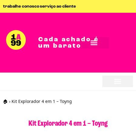
trabalhe conosco
serviço ao cliente
Cada achado é
um barato
seja parceiro
seja parceiro
🏠
›
Kit Explorador 4 em 1 – Toyng
Kit Explorador 4 em 1 – Toyng