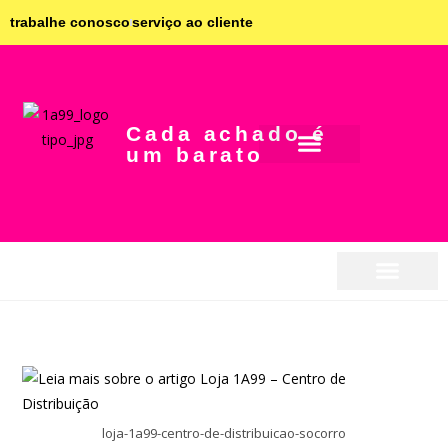
trabalhe conosco
serviço ao cliente
Cada achado é
um barato
seja parceiro
seja parceiro
loja-1a99-centro-de-distribuicao-socorro