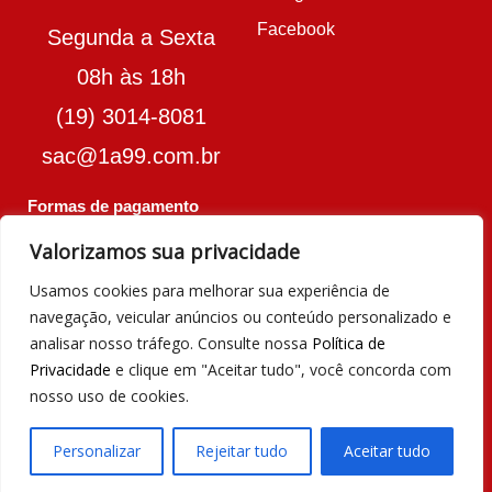
Facebook
Segunda a Sexta
08h às 18h
(19) 3014-8081
sac@1a99.com.br
Formas de pagamento
Valorizamos sua privacidade
Dinheiro e Pix
Usamos cookies para melhorar sua experiência de
navegação, veicular anúncios ou conteúdo personalizado e
analisar nosso tráfego. Consulte nossa
Política de
© 2023 por Agência Maples. Loja 1A99
Privacidade
e clique em "Aceitar tudo", você concorda com
nosso uso de cookies.
Cada achado é um barato – Todos os
direitos reservados.
Personalizar
Rejeitar tudo
Aceitar tudo