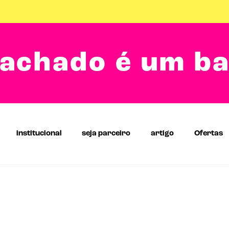
achado é um b
institucional
seja parceiro
artigo
Ofertas