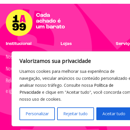
Cada
achado é
um barato
Institucional
Lojas
Serviço
Nossa história
Encontre uma loja
Dúvidas
Valorizamos sua privacidade
Nova marca
Usamos cookies para melhorar sua experiência de
Segunda
navegação, veicular anúncios ou conteúdo personalizado 
Relatório de transparência
08h às 
analisar nosso tráfego. Consulte nossa
Política de
e igualdade salarial
Privacidade
e clique em "Aceitar tudo", você concorda co
(19) 30
nosso uso de cookies.
sac@1a
Personalizar
Rejeitar tudo
Aceitar tudo
© 2023 por Agência Maples. 