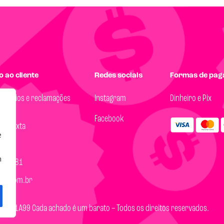
 ao cliente
Redes sociais
Formas de pa
, elogios e reclamações
Instagram
Dinheiro e Pix
Facebook
 a Sexta
e
18h
m
14-8081
99.com.br
Loja 1A99 Cada achado é um barato – Todos os direitos reservados.