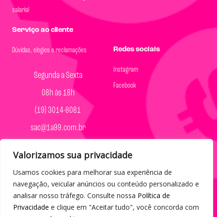
salarial
Serviço ao cliente
Redes sociais
Dúvidas, elogios e reclamações
Instagram
Segunda a Sexta
Facebook
08h às 18h
(19) 3014-8081
sac@1a99.com.br
Formas de pagamento
Valorizamos sua privacidade
Dinheiro e Pix
Usamos cookies para melhorar sua experiência de
navegação, veicular anúncios ou conteúdo personalizado e
analisar nosso tráfego. Consulte nossa
Política de
Privacidade
e clique em "Aceitar tudo", você concorda com