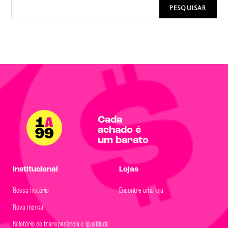
PESQUISAR
Cada
achado é
um barato
Institucional
Lojas
Nossa história
Encontre uma loja
Nova marca
Relatório de transparência e igualdade