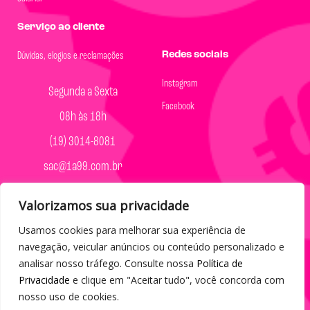
Serviço ao cliente
Redes sociais
Dúvidas, elogios e reclamações
Instagram
Segunda a Sexta
Facebook
08h às 18h
(19) 3014-8081
sac@1a99.com.br
Formas de pagamento
Valorizamos sua privacidade
Dinheiro e Pix
Usamos cookies para melhorar sua experiência de
navegação, veicular anúncios ou conteúdo personalizado e
analisar nosso tráfego. Consulte nossa
Política de
Privacidade
e clique em "Aceitar tudo", você concorda com
nosso uso de cookies.
© 2023 por Agência Maples. Loja 1A99 Cada achado é um barato