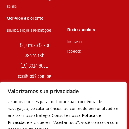
salarial
Serviço ao cliente
Redes sociais
Dúvidas, elogios e reclamações
Instagram
Segunda a Sexta
Facebook
08h às 18h
(19) 3014-8081
sac@1a99.com.br
Formas de pagamento
Valorizamos sua privacidade
Usamos cookies para melhorar sua experiência de
Dinheiro e Pix
navegação, veicular anúncios ou conteúdo personalizado e
analisar nosso tráfego. Consulte nossa
Política de
Privacidade
e clique em "Aceitar tudo", você concorda com