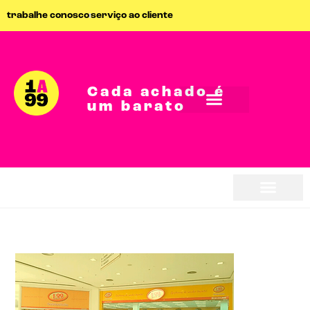
trabalhe conosco
serviço ao cliente
Cada achado é
um barato
seja parceiro
seja parceiro