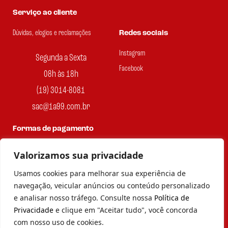
Serviço ao cliente
Dúvidas, elogios e reclamações
Redes sociais
Instagram
Segunda a Sexta
Facebook
08h às 18h
(19) 3014-8081
sac@1a99.com.br
Formas de pagamento
Dinheiro e Pix
Valorizamos sua privacidade
Usamos cookies para melhorar sua experiência de
navegação, veicular anúncios ou conteúdo personalizado
e analisar nosso tráfego. Consulte nossa
Política de
© 2023 por Agência Maples. Loja 1A99 Cada achado é um barato
Privacidade
e clique em "Aceitar tudo", você concorda
– Todos os direitos reservados.
com nosso uso de cookies.