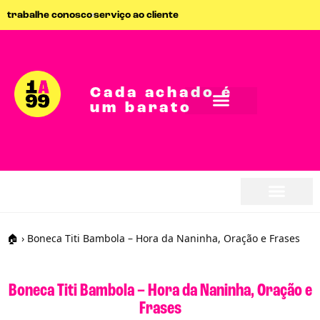
trabalhe conosco
serviço ao cliente
Cada achado é
um barato
seja parceiro
seja parceiro
🏠
›
Boneca Titi Bambola – Hora da Naninha, Oração e Frases
Boneca Titi Bambola – Hora da Naninha, Oração e
Frases