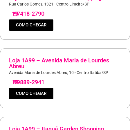
Rua Carlos Gomes, 1321 - Centro Limeira/SP
19
97418-2790
COMO CHEGAR
Loja 1A99 – Avenida Maria de Lourdes
Abreu
Avenida Maria de Lourdes Abreu, 10 - Centro Itatiba/SP
19
99889-2941
COMO CHEGAR
Loja 1A99 – Itaquá Garden Shopping