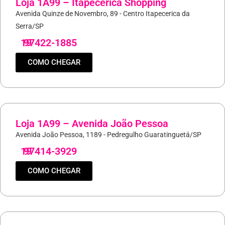
Loja 1A99 – Itapecerica Shopping
Avenida Quinze de Novembro, 89 - Centro Itapecerica da
Serra/SP
19
97422-1885
COMO CHEGAR
Loja 1A99 – Avenida João Pessoa
Avenida João Pessoa, 1189 - Pedregulho Guaratinguetá/SP
19
97414-3929
COMO CHEGAR