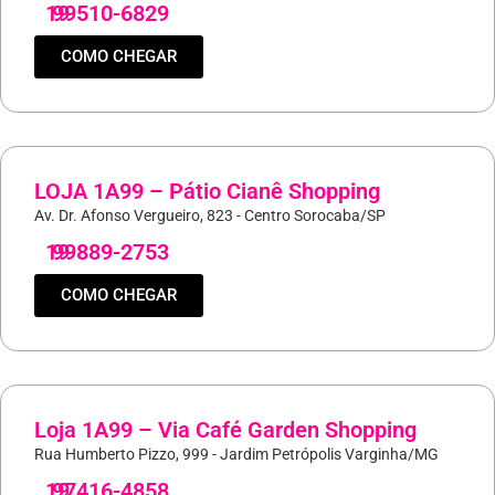
19
99510-6829
COMO CHEGAR
LOJA 1A99 – Pátio Cianê Shopping
Av. Dr. Afonso Vergueiro, 823 - Centro Sorocaba/SP
19
99889-2753
COMO CHEGAR
Loja 1A99 – Via Café Garden Shopping
Rua Humberto Pizzo, 999 - Jardim Petrópolis Varginha/MG
19
97416-4858