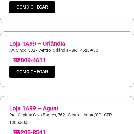
COMO CHEGAR
Loja 1A99 – Orlândia
Av. Cinco, 532 - Centro, Orlândia - SP, 14620-990
19
97809-4611
COMO CHEGAR
Loja 1A99 – Aguaí
Rua Capitão Silva Borges, 762 - Centro - Aguaí/SP - CEP
13860-000
19
99205-8541