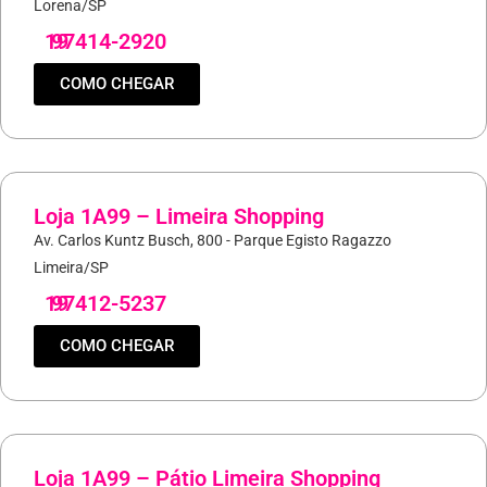
Lorena/SP
19
97414-2920
COMO CHEGAR
Loja 1A99 – Limeira Shopping
Av. Carlos Kuntz Busch, 800 - Parque Egisto Ragazzo
Limeira/SP
19
97412-5237
COMO CHEGAR
Loja 1A99 – Pátio Limeira Shopping