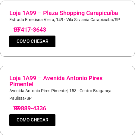
Loja 1A99 – Plaza Shopping Carapicuíba
Estrada Ernetisna Vieira, 149 - Vila Silviania Carapicuíba/SP
19
97417-3643
COMO CHEGAR
Loja 1A99 – Avenida Antonio Pires
Pimentel
Avenida Antonio Pires Pimentel, 153 - Centro Bragança
Paulista/SP
19
99889-4336
COMO CHEGAR