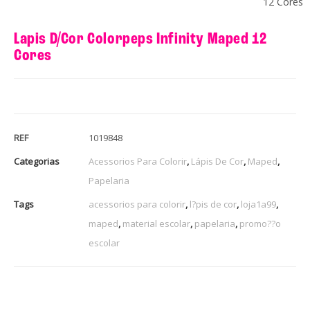
12 Cores
Lapis D/Cor Colorpeps Infinity Maped 12
Cores
REF
1019848
Categorias
Acessorios Para Colorir
,
Lápis De Cor
,
Maped
,
Papelaria
Tags
acessorios para colorir
,
l?pis de cor
,
loja1a99
,
maped
,
material escolar
,
papelaria
,
promo??o
escolar