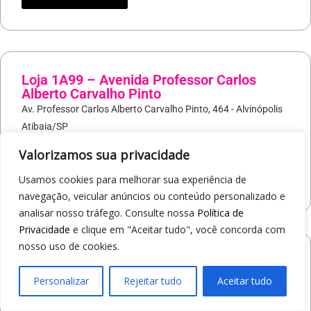
Loja 1A99 – Avenida Professor Carlos
Alberto Carvalho Pinto
Av. Professor Carlos Alberto Carvalho Pinto, 464 - Alvinópolis
Atibaia/SP
19
97405-8547
Valorizamos sua privacidade
COMO CHEGAR
Usamos cookies para melhorar sua experiência de
navegação, veicular anúncios ou conteúdo personalizado e
analisar nosso tráfego. Consulte nossa
Política de
Privacidade
e clique em "Aceitar tudo", você concorda com
nosso uso de cookies.
Loja 1A99 – Shopping Praça Nova
Av. Carlos Pereira da Silva, 6000 - Jardim Guanabara
Personalizar
Rejeitar tudo
Aceitar tudo
Araçatuba/SP