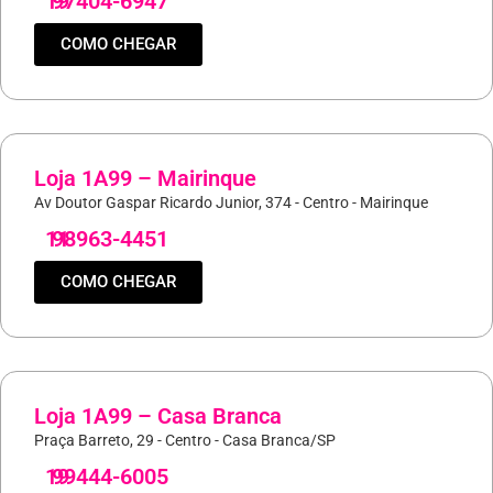
19
97404-6947
COMO CHEGAR
Loja 1A99 – Mairinque
Av Doutor Gaspar Ricardo Junior, 374 - Centro - Mairinque
11
98963-4451
COMO CHEGAR
Loja 1A99 – Casa Branca
Praça Barreto, 29 - Centro - Casa Branca/SP
19
99444-6005