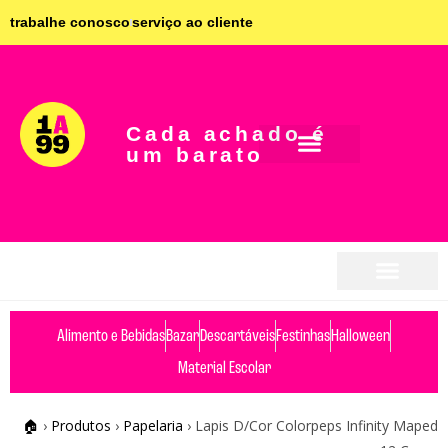
trabalhe conosco
serviço ao cliente
Cada achado é
um barato
seja parceiro
seja parceiro
Alimento e Bebidas
Bazar
Descartáveis
Festinhas
Halloween
Material Escolar
🏠
›
Produtos
›
Papelaria
›
Lapis D/Cor Colorpeps Infinity Maped