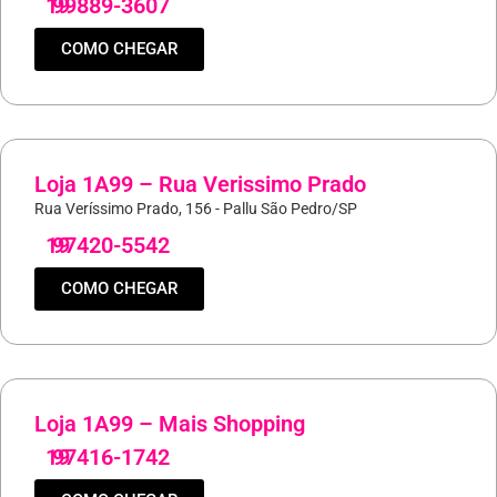
19
99889-3607
COMO CHEGAR
Loja 1A99 – Rua Verissimo Prado
Rua Veríssimo Prado, 156 - Pallu São Pedro/SP
19
97420-5542
COMO CHEGAR
Loja 1A99 – Mais Shopping
19
97416-1742