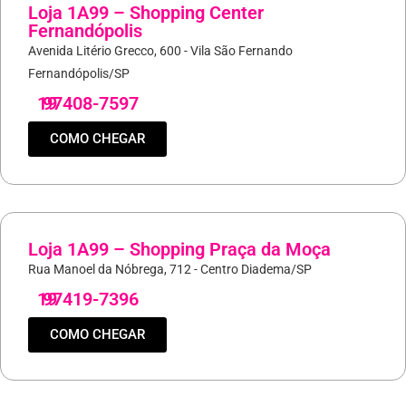
Loja 1A99 – Shopping Center
Fernandópolis
Avenida Litério Grecco, 600 - Vila São Fernando
Fernandópolis/SP
19
97408-7597
COMO CHEGAR
Loja 1A99 – Shopping Praça da Moça
Rua Manoel da Nóbrega, 712 - Centro Diadema/SP
19
97419-7396
COMO CHEGAR