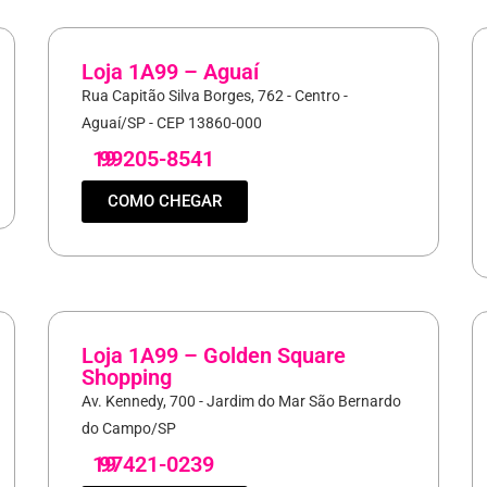
Loja 1A99 – Aguaí
Rua Capitão Silva Borges, 762 - Centro -
Aguaí/SP - CEP 13860-000
19
99205-8541
COMO CHEGAR
Loja 1A99 – Golden Square
Shopping
Av. Kennedy, 700 - Jardim do Mar São Bernardo
do Campo/SP
19
97421-0239