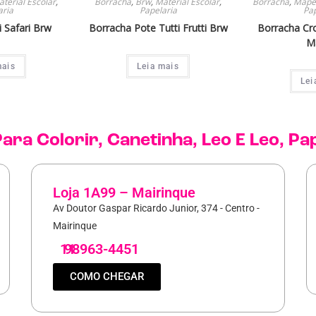
terial Escolar
,
Borracha
,
Brw
,
Material Escolar
,
Borracha
,
Mape
aria
Papelaria
Pap
 Safari Brw
Borracha Pote Tutti Frutti Brw
Borracha Cr
M
mais
Leia mais
Lei
ara Colorir
,
Canetinha
,
Leo E Leo
,
Pap
Loja 1A99 – Mairinque
Av Doutor Gaspar Ricardo Junior, 374 - Centro -
Mairinque
11
98963-4451
COMO CHEGAR