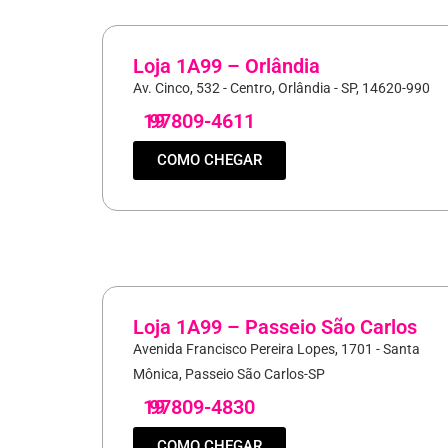
Loja 1A99 – Orlândia
Av. Cinco, 532 - Centro, Orlândia - SP, 14620-990
19
97809-4611
COMO CHEGAR
Loja 1A99 – Passeio São Carlos
Avenida Francisco Pereira Lopes, 1701 - Santa
Mônica, Passeio São Carlos-SP
19
97809-4830
COMO CHEGAR