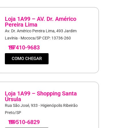
Loja 1A99 – AV. Dr. Américo
Pereira Lima
Av. Dr. Américo Pereira Lima, 493 Jardim
Lavínia - Mococa/SP CEP: 13736-260
19
97410-9683
COMO CHEGAR
Loja 1A99 – Shopping Santa
Úrsula
Rua São José, 933 - Higienópolis Ribeirão
Preto/SP
19
99510-6829