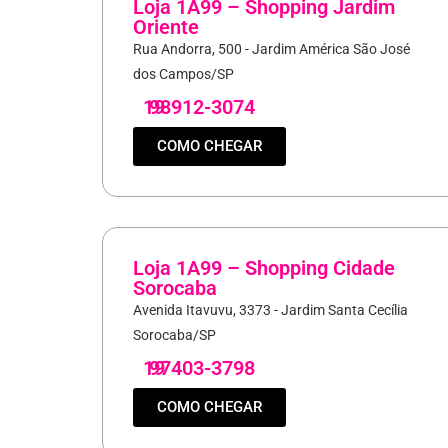
Loja 1A99 – Shopping Jardim
Oriente
Rua Andorra, 500 - Jardim América São José
dos Campos/SP
19
98912-3074
COMO CHEGAR
Loja 1A99 – Shopping Cidade
Sorocaba
Avenida Itavuvu, 3373 - Jardim Santa Cecília
Sorocaba/SP
19
97403-3798
COMO CHEGAR