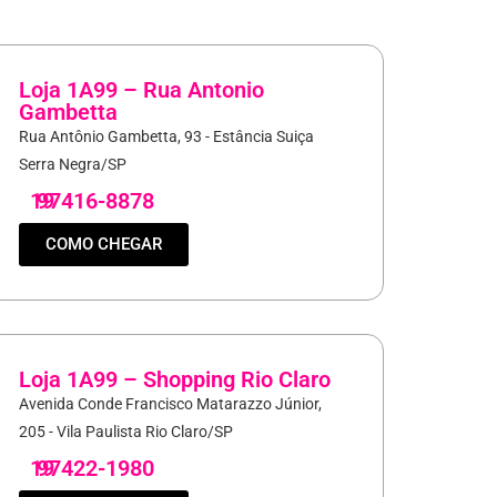
Loja 1A99 – Rua Antonio
Gambetta
Rua Antônio Gambetta, 93 - Estância Suiça
Serra Negra/SP
19
97416-8878
COMO CHEGAR
Loja 1A99 – Shopping Rio Claro
Avenida Conde Francisco Matarazzo Júnior,
205 - Vila Paulista Rio Claro/SP
19
97422-1980