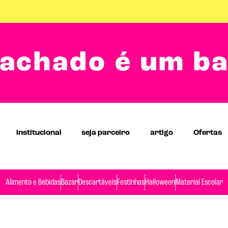
achado é um b
institucional
seja parceiro
artigo
Ofertas
Alimento e Bebidas
Bazar
Descartáveis
Festinhas
Halloween
Material Escolar