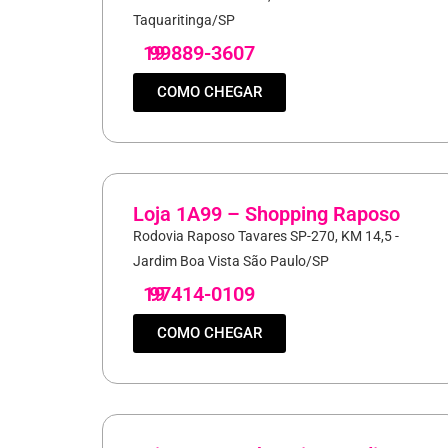
Taquaritinga/SP
19
99889-3607
COMO CHEGAR
Loja 1A99 – Shopping Raposo
Rodovia Raposo Tavares SP-270, KM 14,5 -
Jardim Boa Vista São Paulo/SP
19
97414-0109
COMO CHEGAR