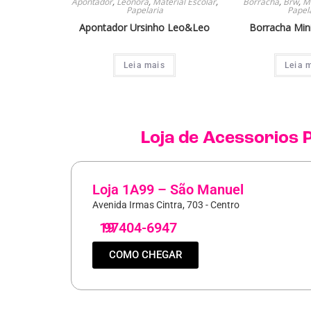
Apontador
,
Leonora
,
Material Escolar
,
Borracha
,
Brw
,
Ma
Papelaria
Papel
Apontador Ursinho Leo&Leo
Borracha Mini
Leia mais
Leia 
Loja de
Acessorios P
Loja 1A99 – São Manuel
Avenida Irmas Cintra, 703 - Centro
19
97404-6947
COMO CHEGAR