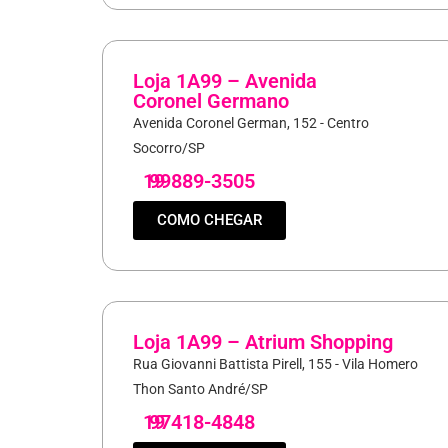
Loja 1A99 – Avenida
Coronel Germano
Avenida Coronel German, 152 - Centro
Socorro/SP
19
99889-3505
COMO CHEGAR
Loja 1A99 – Atrium Shopping
Rua Giovanni Battista Pirell, 155 - Vila Homero
Thon Santo André/SP
19
97418-4848