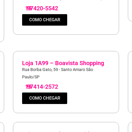
19
97420-5542
COMO CHEGAR
Loja 1A99 – Boavista Shopping
Rua Borba Gato, 59 - Santo Amaro São
Paulo/SP
19
97414-2572
COMO CHEGAR