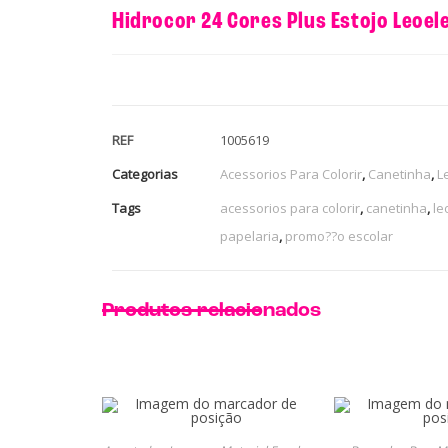
Hidrocor 24 Cores Plus Estojo Leoel
REF
1005619
Categorias
Acessorios Para Colorir
,
Canetinha
,
L
Tags
acessorios para colorir
,
canetinha
,
le
papelaria
,
promo??o escolar
Produtos relacionados