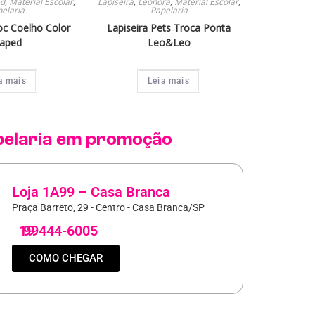
d
,
Material Escolar
,
Lapiseira
,
Leonora
,
Material Escolar
,
elaria
Papelaria
oc Coelho Color
Lapiseira Pets Troca Ponta
aped
Leo&Leo
a mais
Leia mais
elaria
em promoção
Loja 1A99 – Casa Branca
Praça Barreto, 29 - Centro - Casa Branca/SP
19
99444-6005
COMO CHEGAR