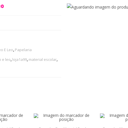
eo
eo E Leo
,
Papelaria
o e leo
,
loja1a99
,
material escolar
,