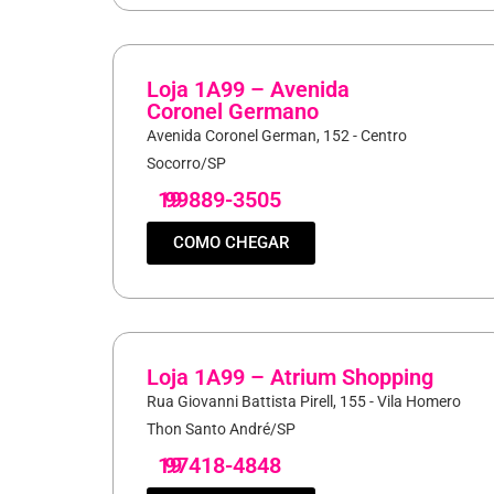
Loja 1A99 – Avenida
Coronel Germano
Avenida Coronel German, 152 - Centro
Socorro/SP
19
99889-3505
COMO CHEGAR
Loja 1A99 – Atrium Shopping
Rua Giovanni Battista Pirell, 155 - Vila Homero
Thon Santo André/SP
19
97418-4848