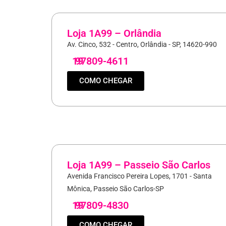
Loja 1A99 – Orlândia
Av. Cinco, 532 - Centro, Orlândia - SP, 14620-990
19
97809-4611
COMO CHEGAR
Loja 1A99 – Passeio São Carlos
Avenida Francisco Pereira Lopes, 1701 - Santa
Mônica, Passeio São Carlos-SP
19
97809-4830
COMO CHEGAR