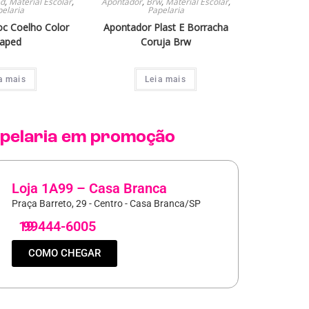
d
,
Material Escolar
,
Apontador
,
Brw
,
Material Escolar
,
elaria
Papelaria
oc Coelho Color
Apontador Plast E Borracha
aped
Coruja Brw
a mais
Leia mais
pelaria
em promoção
Loja 1A99 – Casa Branca
Praça Barreto, 29 - Centro - Casa Branca/SP
19
99444-6005
COMO CHEGAR