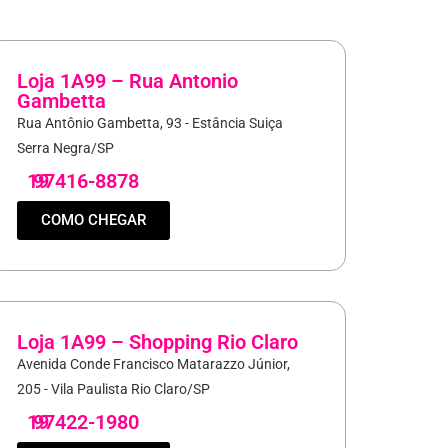
Loja 1A99 – Rua Antonio
Gambetta
Rua Antônio Gambetta, 93 - Estância Suiça
Serra Negra/SP
19
97416-8878
COMO CHEGAR
Loja 1A99 – Shopping Rio Claro
Avenida Conde Francisco Matarazzo Júnior,
205 - Vila Paulista Rio Claro/SP
19
97422-1980