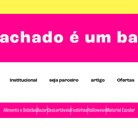
achado é um b
institucional
seja parceiro
artigo
Ofertas
Alimento e Bebidas
Bazar
Descartáveis
Festinhas
Halloween
Material Escolar