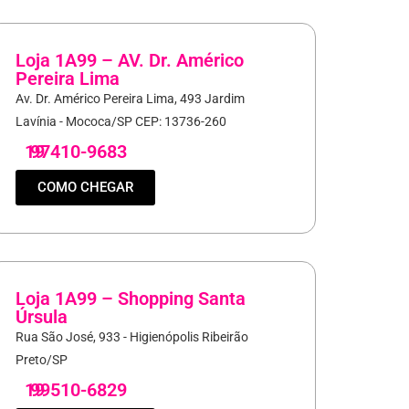
Loja 1A99 – AV. Dr. Américo
Pereira Lima
Av. Dr. Américo Pereira Lima, 493 Jardim
Lavínia - Mococa/SP CEP: 13736-260
19
97410-9683
COMO CHEGAR
Loja 1A99 – Shopping Santa
Úrsula
Rua São José, 933 - Higienópolis Ribeirão
Preto/SP
19
99510-6829