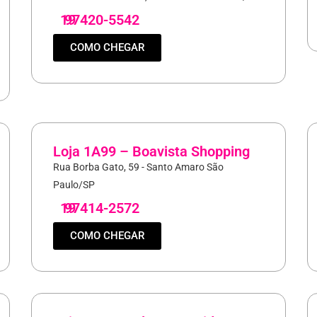
19
97420-5542
COMO CHEGAR
Loja 1A99 – Boavista Shopping
Rua Borba Gato, 59 - Santo Amaro São
Paulo/SP
19
97414-2572
COMO CHEGAR