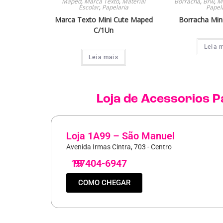
Maped
,
Marca Texto
,
Material
Borracha
,
Brw
,
Ma
Escolar
,
Papelaria
Papel
Marca Texto Mini Cute Maped
Borracha Mini
C/1Un
Leia 
Leia mais
Loja de
Acessorios P
Loja 1A99 – São Manuel
Avenida Irmas Cintra, 703 - Centro
19
97404-6947
COMO CHEGAR