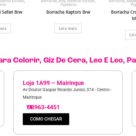
terial Escolar
,
Borracha
,
Brw
,
Material Escolar
,
Borracha
,
Mape
aria
Papelaria
Pap
 Safari Brw
Borracha Raptors Brw
Borracha Cr
M
mais
Leia mais
Lei
ara Colorir
,
Giz De Cera
,
Leo E Leo
,
Pa
Loja 1A99 – Mairinque
Av Doutor Gaspar Ricardo Junior, 374 - Centro -
Mairinque
11
98963-4451
COMO CHEGAR