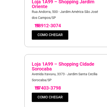
Loja 1A99 – Shopping Jardim
Oriente
Rua Andorra, 500 - Jardim América São José
dos Campos/SP
19
98912-3074
COMO CHEGAR
Loja 1A99 – Shopping Cidade
Sorocaba
Avenida Itavuvu, 3373 - Jardim Santa Cecília
Sorocaba/SP
19
97403-3798
COMO CHEGAR