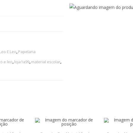
Leo E Leo
,
Papelaria
eo e leo
,
loja1a99
,
material escolar
,