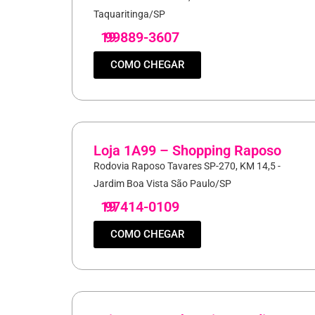
Taquaritinga/SP
19
99889-3607
COMO CHEGAR
Loja 1A99 – Shopping Raposo
Rodovia Raposo Tavares SP-270, KM 14,5 -
Jardim Boa Vista São Paulo/SP
19
97414-0109
COMO CHEGAR