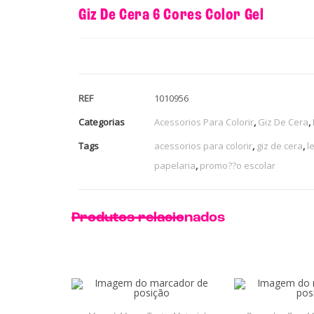
Giz De Cera 6 Cores Color Gel
REF
1010956
Categorias
Acessorios Para Colorir
,
Giz De Cera
,
Tags
acessorios para colorir
,
giz de cera
,
l
papelaria
,
promo??o escolar
Produtos relacionados