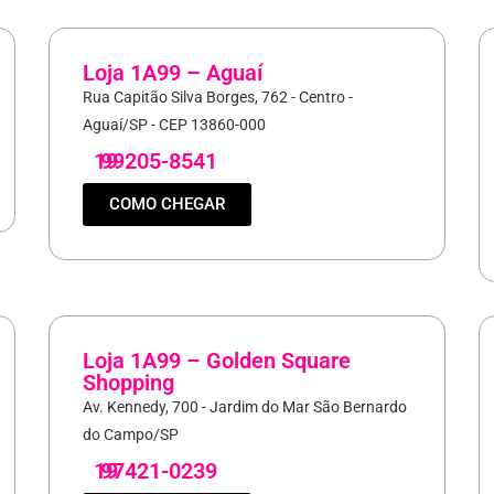
Loja 1A99 – Aguaí
Rua Capitão Silva Borges, 762 - Centro -
Aguaí/SP - CEP 13860-000
19
99205-8541
COMO CHEGAR
Loja 1A99 – Golden Square
Shopping
Av. Kennedy, 700 - Jardim do Mar São Bernardo
do Campo/SP
19
97421-0239