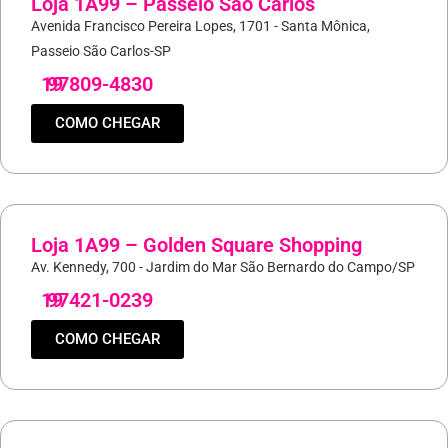
Loja 1A99 – Passeio São Carlos
Avenida Francisco Pereira Lopes, 1701 - Santa Mônica,
Passeio São Carlos-SP
19
97809-4830
COMO CHEGAR
Loja 1A99 – Golden Square Shopping
Av. Kennedy, 700 - Jardim do Mar São Bernardo do Campo/SP
19
97421-0239
COMO CHEGAR