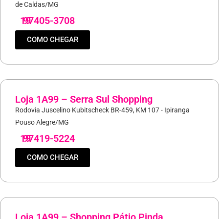
de Caldas/MG
19
97405-3708
COMO CHEGAR
Loja 1A99 – Serra Sul Shopping
Rodovia Juscelino Kubitscheck BR-459, KM 107 - Ipiranga
Pouso Alegre/MG
19
97419-5224
COMO CHEGAR
Loja 1A99 – Shopping Pátio Pinda