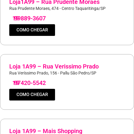
Loja1A99 – Rua Prudente Moraes
Rua Prudente Moraes, 474 - Centro Taquaritinga/SP
19
99889-3607
COMO CHEGAR
Loja 1A99 – Rua Verissimo Prado
Rua Veríssimo Prado, 156 - Pallu São Pedro/SP
19
97420-5542
COMO CHEGAR
Loja 1A99 – Mais Shopping