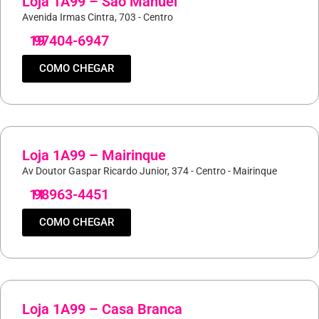
Loja 1A99 – São Manuel
Avenida Irmas Cintra, 703 - Centro
19
97404-6947
COMO CHEGAR
Loja 1A99 – Mairinque
Av Doutor Gaspar Ricardo Junior, 374 - Centro - Mairinque
11
98963-4451
COMO CHEGAR
Loja 1A99 – Casa Branca