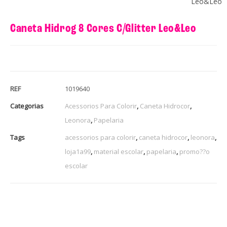
Leo&Leo
Caneta Hidrog 8 Cores C/Glitter Leo&Leo
REF
1019640
Categorias
Acessorios Para Colorir
,
Caneta Hidrocor
,
Leonora
,
Papelaria
Tags
acessorios para colorir
,
caneta hidrocor
,
leonora
,
loja1a99
,
material escolar
,
papelaria
,
promo??o
escolar