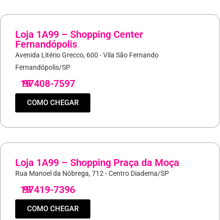
Loja 1A99 – Shopping Center
Fernandópolis
Avenida Litério Grecco, 600 - Vila São Fernando
Fernandópolis/SP
19
97408-7597
COMO CHEGAR
Loja 1A99 – Shopping Praça da Moça
Rua Manoel da Nóbrega, 712 - Centro Diadema/SP
19
97419-7396
COMO CHEGAR