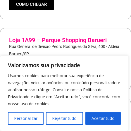
COMO CHEGAR
Loja 1A99 – Parque Shopping Barueri
Rua General de Divisão Pedro Rodrigues da Silva, 400 - Aldeia
Barueri/SP
19
97421-9037
Valorizamos sua privacidade
COMO CHEGAR
Usamos cookies para melhorar sua experiência de
navegação, veicular anúncios ou conteúdo personalizado e
analisar nosso tráfego. Consulte nossa
Política de
Privacidade
e clique em "Aceitar tudo", você concorda com
nosso uso de cookies.
Loja 1A99 – North Shopping Barretos
Via Conselheiro Antonio Prado, 1400 - Pedro Cavaline
Personalizar
Rejeitar tudo
Aceitar tudo
Barretos/SP