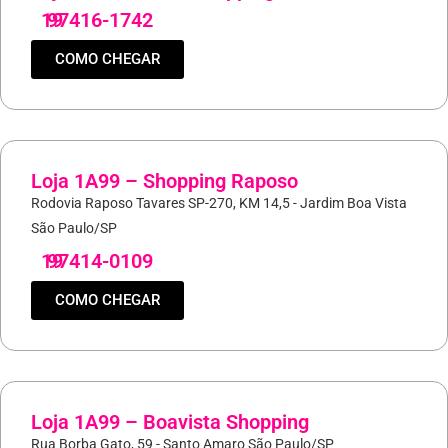
19
97416-1742
COMO CHEGAR
Loja 1A99 – Shopping Raposo
Rodovia Raposo Tavares SP-270, KM 14,5 - Jardim Boa Vista
São Paulo/SP
19
97414-0109
COMO CHEGAR
Loja 1A99 – Boavista Shopping
Rua Borba Gato, 59 - Santo Amaro São Paulo/SP