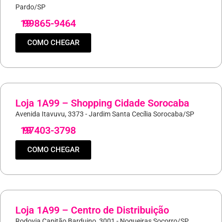
Pardo/SP
19
99865-9464
COMO CHEGAR
Loja 1A99 – Shopping Cidade Sorocaba
Avenida Itavuvu, 3373 - Jardim Santa Cecília Sorocaba/SP
19
97403-3798
COMO CHEGAR
Loja 1A99 – Centro de Distribuição
Rodovia Capitão Barduino, 3001 - Nogueiras Socorro/SP