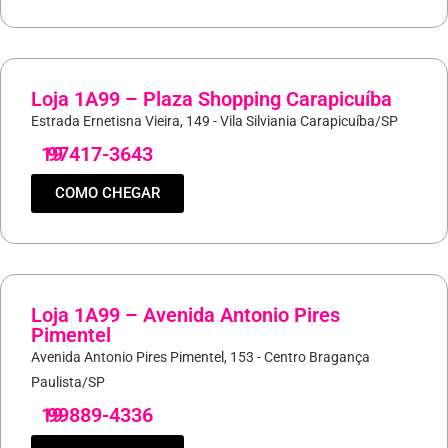
Loja 1A99 – Plaza Shopping Carapicuíba
Estrada Ernetisna Vieira, 149 - Vila Silviania Carapicuíba/SP
19
97417-3643
COMO CHEGAR
Loja 1A99 – Avenida Antonio Pires
Pimentel
Avenida Antonio Pires Pimentel, 153 - Centro Bragança
Paulista/SP
19
99889-4336