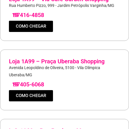
Rua Humberto Pizzo, 999 - Jardim Petrópolis Varginha/MG
19
97416-4858
COMO CHEGAR
Loja 1A99 – Praça Uberaba Shopping
Avenida Leopoldino de Oliveira, 5100 - Vila Olímpica
Uberaba/MG
19
97405-6068
COMO CHEGAR