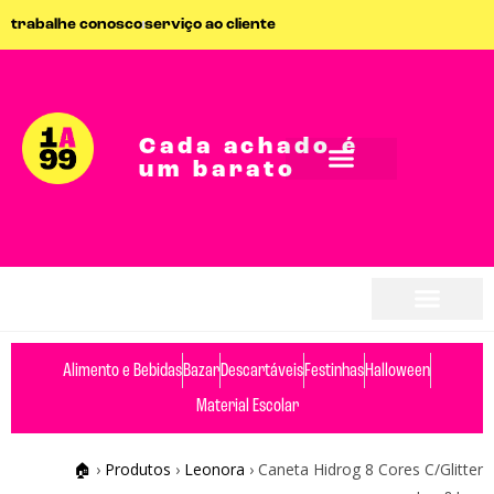
trabalhe conosco
serviço ao cliente
Cada achado é
um barato
Alimento e Bebidas
Bazar
Descartáveis
Festinhas
Halloween
Material Escolar
🏠
›
Produtos
›
Leonora
›
Caneta Hidrog 8 Cores C/Glitter