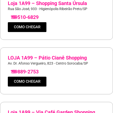
Loja 1A99 – Shopping Santa Úrsula
Rua São José, 933 - Higienópolis Ribeirão Preto/SP
19
99510-6829
COMO CHEGAR
LOJA 1A99 – Pátio Cianê Shopping
Av. Dr. Afonso Vergueiro, 823 - Centro Sorocaba/SP
19
99889-2753
COMO CHEGAR
Loja 1A99 – Via Café Garden Shopping