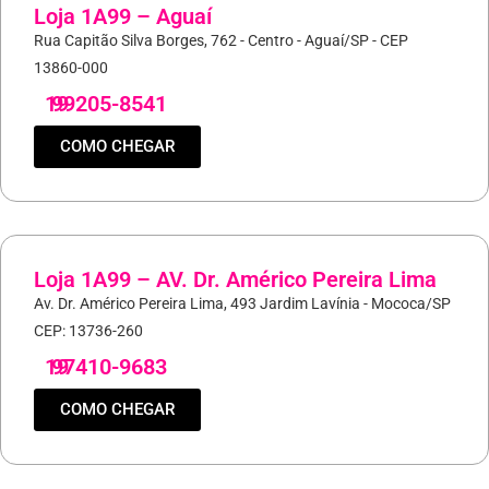
Loja 1A99 – Aguaí
Rua Capitão Silva Borges, 762 - Centro - Aguaí/SP - CEP
13860-000
19
99205-8541
COMO CHEGAR
Loja 1A99 – AV. Dr. Américo Pereira Lima
Av. Dr. Américo Pereira Lima, 493 Jardim Lavínia - Mococa/SP
CEP: 13736-260
19
97410-9683
COMO CHEGAR