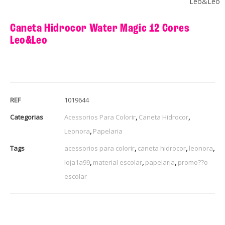
Leo&Leo
Caneta Hidrocor Water Magic 12 Cores
Leo&Leo
REF
1019644
Categorias
Acessorios Para Colorir
,
Caneta Hidrocor
,
Leonora
,
Papelaria
Tags
acessorios para colorir
,
caneta hidrocor
,
leonora
,
loja1a99
,
material escolar
,
papelaria
,
promo??o
escolar