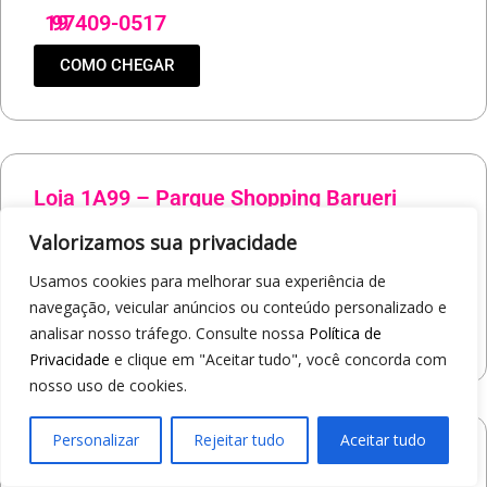
19
97409-0517
COMO CHEGAR
Loja 1A99 – Parque Shopping Barueri
Rua General de Divisão Pedro Rodrigues da Silva, 400 - Aldeia
Valorizamos sua privacidade
Barueri/SP
Usamos cookies para melhorar sua experiência de
19
97421-9037
navegação, veicular anúncios ou conteúdo personalizado e
COMO CHEGAR
analisar nosso tráfego. Consulte nossa
Política de
Privacidade
e clique em "Aceitar tudo", você concorda com
nosso uso de cookies.
Personalizar
Rejeitar tudo
Aceitar tudo
Loja 1A99 – North Shopping Barretos
Via Conselheiro Antonio Prado, 1400 - Pedro Cavaline