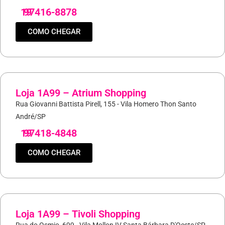
19
97416-8878
COMO CHEGAR
Loja 1A99 – Atrium Shopping
Rua Giovanni Battista Pirell, 155 - Vila Homero Thon Santo
André/SP
19
97418-4848
COMO CHEGAR
Loja 1A99 – Tivoli Shopping