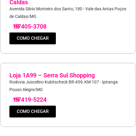
Caldas
Avenida Silvio Monteiro dos Santo, 180 - Vale das Antas Poços
de Caldas/MG
19
97405-3708
COMO CHEGAR
Loja 1A99 – Serra Sul Shopping
Rodovia Juscelino Kubitscheck BR-459, KM 107 - Ipiranga
Pouso Alegre/MG
19
97419-5224
COMO CHEGAR