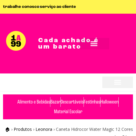
trabalhe conosco
serviço ao cliente
Cada achado é
um barato
Alimento e Bebidas
Bazar
Descartáveis
Festinhas
Halloween
Material Escolar
🏠
›
Produtos
›
Leonora
›
Caneta Hidrocor Water Magic 12 Cores