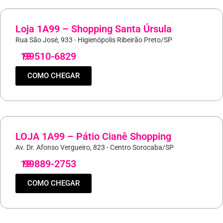
Loja 1A99 – Shopping Santa Úrsula
Rua São José, 933 - Higienópolis Ribeirão Preto/SP
19
99510-6829
COMO CHEGAR
LOJA 1A99 – Pátio Cianê Shopping
Av. Dr. Afonso Vergueiro, 823 - Centro Sorocaba/SP
19
99889-2753
COMO CHEGAR