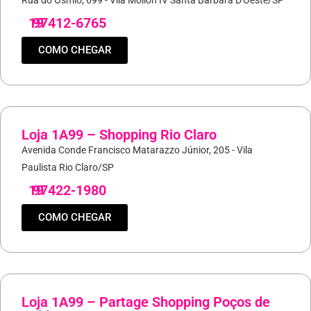
Rua do Osmio, 699 - Vila Mollon IV Santa Bárbara D'Oeste/SP
19
97412-6765
COMO CHEGAR
Loja 1A99 – Shopping Rio Claro
Avenida Conde Francisco Matarazzo Júnior, 205 - Vila
Paulista Rio Claro/SP
19
97422-1980
COMO CHEGAR
Loja 1A99 – Partage Shopping Poços de