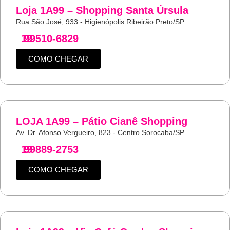
Loja 1A99 – Shopping Santa Úrsula
Rua São José, 933 - Higienópolis Ribeirão Preto/SP
19
99510-6829
COMO CHEGAR
LOJA 1A99 – Pátio Cianê Shopping
Av. Dr. Afonso Vergueiro, 823 - Centro Sorocaba/SP
19
99889-2753
COMO CHEGAR