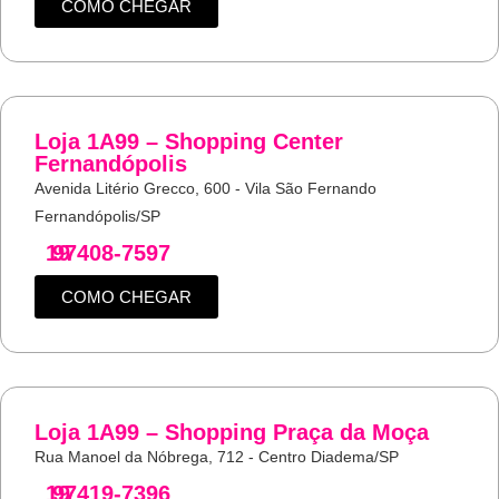
COMO CHEGAR
Loja 1A99 – Shopping Center
Fernandópolis
Avenida Litério Grecco, 600 - Vila São Fernando
Fernandópolis/SP
19
97408-7597
COMO CHEGAR
Loja 1A99 – Shopping Praça da Moça
Rua Manoel da Nóbrega, 712 - Centro Diadema/SP
19
97419-7396