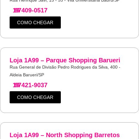
19
97409-0517
COMO CHEGAR
Loja 1A99 – Parque Shopping Barueri
Rua General de Divisão Pedro Rodrigues da Silva, 400 -
Aldeia Barueri/SP
19
97421-9037
COMO CHEGAR
Loja 1A99 – North Shopping Barretos