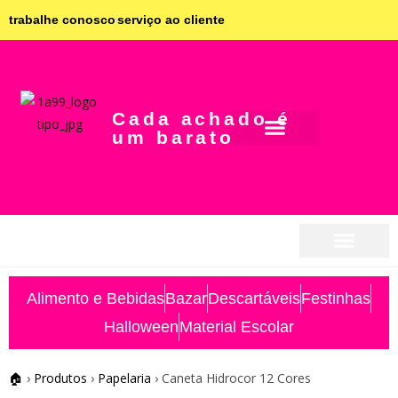
trabalhe conosco
serviço ao cliente
Cada achado é
um barato
seja parceiro
seja parceiro
Alimento e Bebidas
Bazar
Descartáveis
Festinhas
Halloween
Material Escolar
🏠
›
Produtos
›
Papelaria
›
Caneta Hidrocor 12 Cores