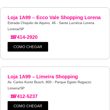
Loja 1A99 – Ecco Vale Shopping Lorena
Estrada Chiquito de Aquino, 46 - Santa Lucrécia Lorena
Lorena/SP
19
97414-2920
COMO CHEGAR
Loja 1A99 – Limeira Shopping
Av. Carlos Kuntz Busch, 800 - Parque Egisto Ragazzo
Limeira/SP
19
97412-5237
COMO CHEGAR