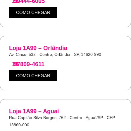
19
99444-6005
COMO CHEGAR
Loja 1A99 – Orlândia
Av. Cinco, 532 - Centro, Orlândia - SP, 14620-990
19
97809-4611
COMO CHEGAR
Loja 1A99 – Aguaí
Rua Capitão Silva Borges, 762 - Centro - Aguaí/SP - CEP
13860-000