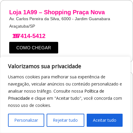
Loja 1A99 – Shopping Praça Nova
Av. Carlos Pereira da Silva, 6000 - Jardim Guanabara
Araçatuba/SP
19
97414-5412
COMO CHEGAR
Valorizamos sua privacidade
Usamos cookies para melhorar sua experiência de
Loja 1A99 – Shopping Jaraguá
navegação, veicular anúncios ou conteúdo personalizado e
Av. Alberto Benassi, 2270 - Jardim dos Manacás
analisar nosso tráfego. Consulte nossa
Política de
Araraquara/SP
Privacidade
e clique em "Aceitar tudo", você concorda com
nosso uso de cookies.
19
97412-5359
COMO CHEGAR
Personalizar
Rejeitar tudo
Aceitar tudo