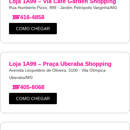
Loja 1A99 – Via Café Garden Shopping
Rua Humberto Pizzo, 999 - Jardim Petrópolis Varginha/MG
19
97416-4858
COMO CHEGAR
Loja 1A99 – Praça Uberaba Shopping
Avenida Leopoldino de Oliveira, 5100 - Vila Olímpica
Uberaba/MG
19
97405-6068
COMO CHEGAR