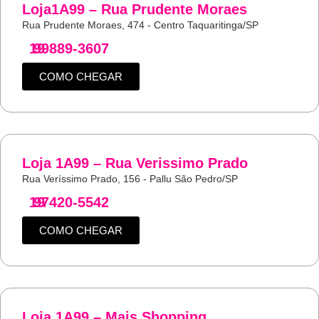
Loja1A99 – Rua Prudente Moraes
Rua Prudente Moraes, 474 - Centro Taquaritinga/SP
19
99889-3607
COMO CHEGAR
Loja 1A99 – Rua Verissimo Prado
Rua Veríssimo Prado, 156 - Pallu São Pedro/SP
19
97420-5542
COMO CHEGAR
Loja 1A99 – Mais Shopping