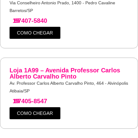
Via Conselheiro Antonio Prado, 1400 - Pedro Cavaline
Barretos/SP
19
97407-5840
COMO CHEGAR
Loja 1A99 – Avenida Professor Carlos
Alberto Carvalho Pinto
Av. Professor Carlos Alberto Carvalho Pinto, 464 - Alvinópolis
Atibaia/SP
19
97405-8547
COMO CHEGAR