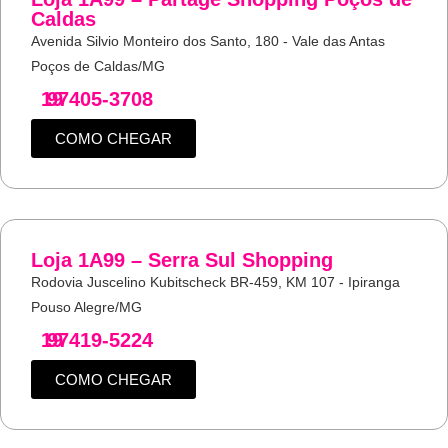
Caldas
Avenida Silvio Monteiro dos Santo, 180 - Vale das Antas
Poços de Caldas/MG
19
97405-3708
COMO CHEGAR
Loja 1A99 – Serra Sul Shopping
Rodovia Juscelino Kubitscheck BR-459, KM 107 - Ipiranga
Pouso Alegre/MG
19
97419-5224
COMO CHEGAR