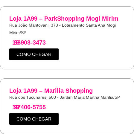
Loja 1A99 – ParkShopping Mogi Mirim
Rua João Mantovani, 373 - Loteamento Santa Ana Mogi
Mirim/SP
19
98903-3473
COMO CHEGAR
Loja 1A99 – Marilia Shopping
Rua dos Tucunarés, 500 - Jardim Maria Martha Marília/SP
19
97406-5755
COMO CHEGAR