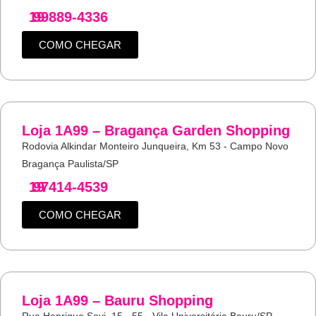
19
99889-4336
COMO CHEGAR
Loja 1A99 – Bragança Garden Shopping
Rodovia Alkindar Monteiro Junqueira, Km 53 - Campo Novo
Bragança Paulista/SP
19
97414-4539
COMO CHEGAR
Loja 1A99 – Bauru Shopping
Rua Henrique Savi, 15 - 55 - Vila Universitária Bauru/SP