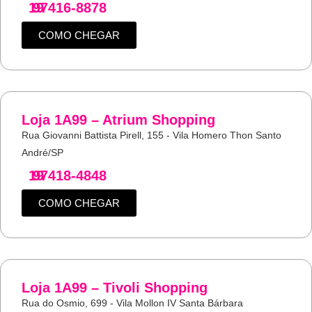
19
97416-8878
COMO CHEGAR
Loja 1A99 – Atrium Shopping
Rua Giovanni Battista Pirell, 155 - Vila Homero Thon Santo
André/SP
19
97418-4848
COMO CHEGAR
Loja 1A99 – Tivoli Shopping
Rua do Osmio, 699 - Vila Mollon IV Santa Bárbara