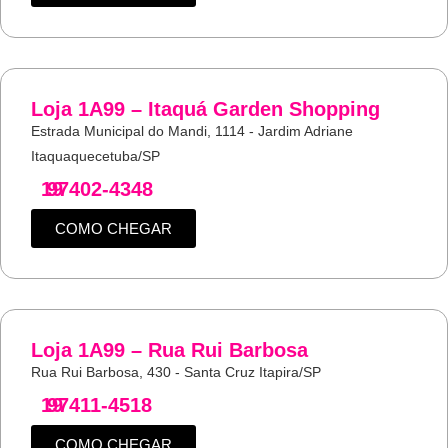
Loja 1A99 – Itaquá Garden Shopping
Estrada Municipal do Mandi, 1114 - Jardim Adriane
Itaquaquecetuba/SP
19
97402-4348
COMO CHEGAR
Loja 1A99 – Rua Rui Barbosa
Rua Rui Barbosa, 430 - Santa Cruz Itapira/SP
19
97411-4518
COMO CHEGAR