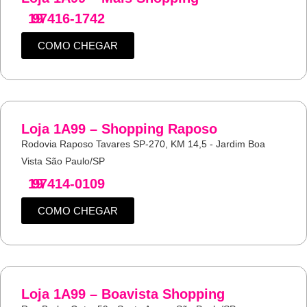
19
97416-1742
COMO CHEGAR
Loja 1A99 – Shopping Raposo
Rodovia Raposo Tavares SP-270, KM 14,5 - Jardim Boa
Vista São Paulo/SP
19
97414-0109
COMO CHEGAR
Loja 1A99 – Boavista Shopping