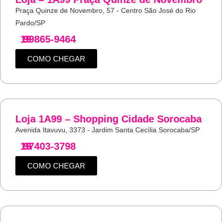
Praça Quinze de Novembro, 57 - Centro São José do Rio
Pardo/SP
19
99865-9464
COMO CHEGAR
Loja 1A99 – Shopping Cidade Sorocaba
Avenida Itavuvu, 3373 - Jardim Santa Cecília Sorocaba/SP
19
97403-3798
COMO CHEGAR