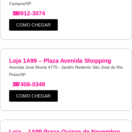
Campos/SP
19
98912-3074
COMO CHEGAR
Loja 1A99 – Plaza Avenida Shopping
Avenida José Muniá 4775 - Jardim Redento São José do Rio
Preto/SP
19
97408-0349
COMO CHEGAR
Loja – 1A99 Praça Quinze de Novembro