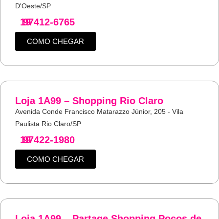
D'Oeste/SP
19
97412-6765
COMO CHEGAR
Loja 1A99 – Shopping Rio Claro
Avenida Conde Francisco Matarazzo Júnior, 205 - Vila
Paulista Rio Claro/SP
19
97422-1980
COMO CHEGAR
Loja 1A99 – Partage Shopping Poços de