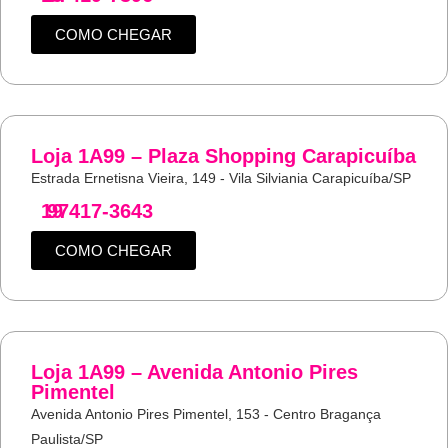
COMO CHEGAR
Loja 1A99 – Plaza Shopping Carapicuíba
Estrada Ernetisna Vieira, 149 - Vila Silviania Carapicuíba/SP
19
97417-3643
COMO CHEGAR
Loja 1A99 – Avenida Antonio Pires
Pimentel
Avenida Antonio Pires Pimentel, 153 - Centro Bragança
Paulista/SP