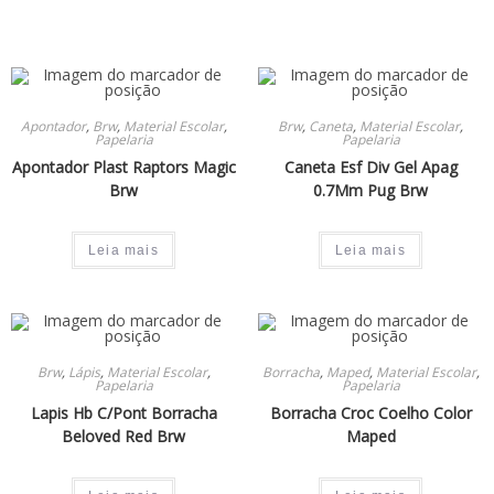
Apontador
,
Brw
,
Material Escolar
,
Brw
,
Caneta
,
Material Escolar
,
Papelaria
Papelaria
Apontador Plast Raptors Magic
Caneta Esf Div Gel Apag
Brw
0.7Mm Pug Brw
Leia mais
Leia mais
Brw
,
Lápis
,
Material Escolar
,
Borracha
,
Maped
,
Material Escolar
,
Papelaria
Papelaria
Lapis Hb C/Pont Borracha
Borracha Croc Coelho Color
Beloved Red Brw
Maped