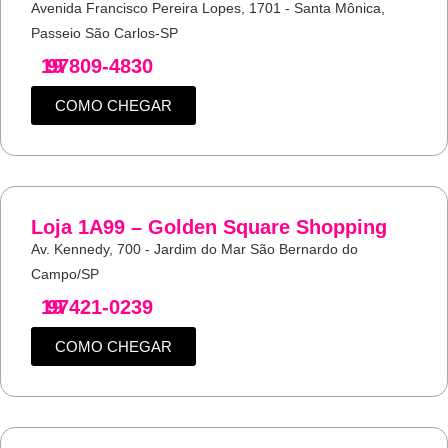
Avenida Francisco Pereira Lopes, 1701 - Santa Mônica,
Passeio São Carlos-SP
19
97809-4830
COMO CHEGAR
Loja 1A99 – Golden Square Shopping
Av. Kennedy, 700 - Jardim do Mar São Bernardo do
Campo/SP
19
97421-0239
COMO CHEGAR