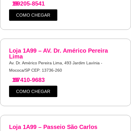
19
99205-8541
COMO CHEGAR
Loja 1A99 – AV. Dr. Américo Pereira
Lima
Av. Dr. Américo Pereira Lima, 493 Jardim Lavínia -
Mococa/SP CEP: 13736-260
19
97410-9683
COMO CHEGAR
Loja 1A99 – Passeio São Carlos