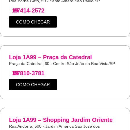
Rua Borba Gato, 59 - Santo Amaro São Paulo/SP
19
97414-2572
COMO CHEGAR
Loja 1A99 – Praça da Catedral
Praça da Catedral, 60 - Centro São João da Boa Vista/SP
19
97810-3781
COMO CHEGAR
Loja 1A99 – Shopping Jardim Oriente
Rua Andorra, 500 - Jardim América São José dos