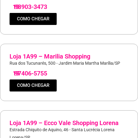
19
98903-3473
COMO CHEGAR
Loja 1A99 – Marilia Shopping
Rua dos Tucunarés, 500 - Jardim Maria Martha Marília/SP
19
97406-5755
COMO CHEGAR
Loja 1A99 – Ecco Vale Shopping Lorena
Estrada Chiquito de Aquino, 46 - Santa Lucrécia Lorena
Lorena/SP