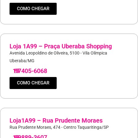
COMO CHEGAR
Loja 1A99 – Praça Uberaba Shopping
Avenida Leopoldino de Oliveira, 5100 - Vila Olímpica
Uberaba/MG
19
97405-6068
COMO CHEGAR
Loja1A99 – Rua Prudente Moraes
Rua Prudente Moraes, 474 - Centro Taquaritinga/SP
19
99889-3607