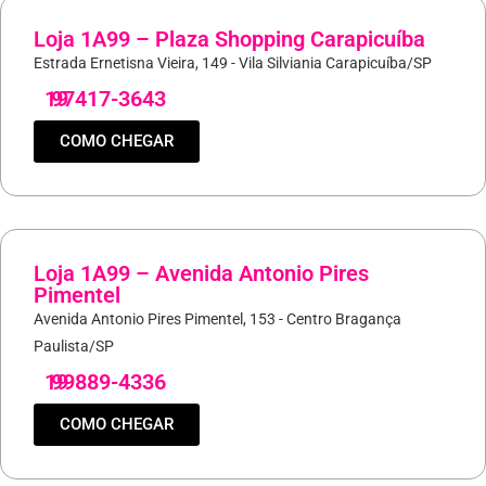
Loja 1A99 – Plaza Shopping Carapicuíba
Estrada Ernetisna Vieira, 149 - Vila Silviania Carapicuíba/SP
19
97417-3643
COMO CHEGAR
Loja 1A99 – Avenida Antonio Pires
Pimentel
Avenida Antonio Pires Pimentel, 153 - Centro Bragança
Paulista/SP
19
99889-4336
COMO CHEGAR