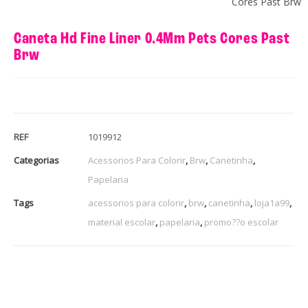
Cores Past Brw
Caneta Hd Fine Liner 0.4Mm Pets Cores Past
Brw
REF
1019912
Categorias
Acessorios Para Colorir
,
Brw
,
Canetinha
,
Papelaria
Tags
acessorios para colorir
,
brw
,
canetinha
,
loja1a99
,
material escolar
,
papelaria
,
promo??o escolar