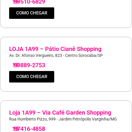
19
99510-6829
COMO CHEGAR
LOJA 1A99 – Pátio Cianê Shopping
Av. Dr. Afonso Vergueiro, 823 - Centro Sorocaba/SP
19
99889-2753
COMO CHEGAR
Loja 1A99 – Via Café Garden Shopping
Rua Humberto Pizzo, 999 - Jardim Petrópolis Varginha/MG
19
97416-4858