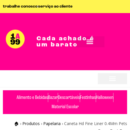
trabalhe conosco
serviço ao cliente
Cada achado é
um barato
seja parceiro
seja parceiro
Alimento e Bebidas
Bazar
Descartáveis
Festinhas
Halloween
Material Escolar
🏠
›
Produtos
›
Papelaria
›
Caneta Hd Fine Liner 0.4Mm Pets