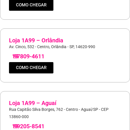
COMO CHEGAR
Loja 1A99 – Orlândia
Av. Cinco, 532 - Centro, Orlândia - SP, 14620-990
19
97809-4611
COMO CHEGAR
Loja 1A99 – Aguaí
Rua Capitão Silva Borges, 762 - Centro - Aguaí/SP - CEP
13860-000
19
99205-8541