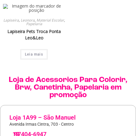
Lapiseira
,
Leonora
,
Material Escolar
,
Papelaria
Lapiseira Pets Troca Ponta
Leo&Leo
Leia mais
Loja de
Acessorios Para Colorir
,
Brw
,
Canetinha
,
Papelaria
em
promoção
Loja 1A99 – São Manuel
Avenida Irmas Cintra, 703 - Centro
19
97404-6947