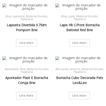
Brw
,
Lapiseira
,
Material Escolar
,
Brw
,
Lápis
,
Material Escolar
,
Papelaria
Papelaria
Lapiseira Divertida 0.7Mm
Lapis Hb C/Pont Borracha
Pompom Brw
Beloved Red Brw
Leia mais
Leia mais
Apontador
,
Brw
,
Material Escolar
,
Borracha
,
Leonora
,
Material Escolar
,
Papelaria
Papelaria
Apontador Plast E Borracha
Borracha Cubo Decorada Pets
Coruja Brw
Leo&Leo
Leia mais
Leia mais