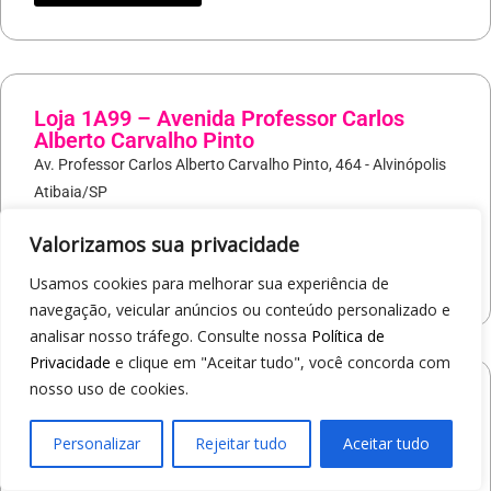
Loja 1A99 – Avenida Professor Carlos
Alberto Carvalho Pinto
Av. Professor Carlos Alberto Carvalho Pinto, 464 - Alvinópolis
Atibaia/SP
19
97405-8547
Valorizamos sua privacidade
COMO CHEGAR
Usamos cookies para melhorar sua experiência de
navegação, veicular anúncios ou conteúdo personalizado e
analisar nosso tráfego. Consulte nossa
Política de
Privacidade
e clique em "Aceitar tudo", você concorda com
nosso uso de cookies.
Loja 1A99 – Shopping Praça Nova
Av. Carlos Pereira da Silva, 6000 - Jardim Guanabara
Personalizar
Rejeitar tudo
Aceitar tudo
Araçatuba/SP