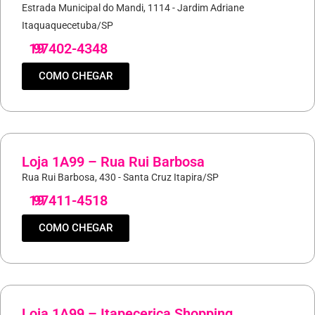
Estrada Municipal do Mandi, 1114 - Jardim Adriane
Itaquaquecetuba/SP
19
97402-4348
COMO CHEGAR
Loja 1A99 – Rua Rui Barbosa
Rua Rui Barbosa, 430 - Santa Cruz Itapira/SP
19
97411-4518
COMO CHEGAR
Loja 1A99 – Itapecerica Shopping