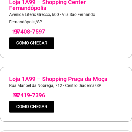
Loja 1A99 – Shopping Center
Fernandópolis
Avenida Litério Grecco, 600 - Vila São Fernando
Fernandópolis/SP
19
97408-7597
COMO CHEGAR
Loja 1A99 – Shopping Praça da Moça
Rua Manoel da Nóbrega, 712 - Centro Diadema/SP
19
97419-7396
COMO CHEGAR